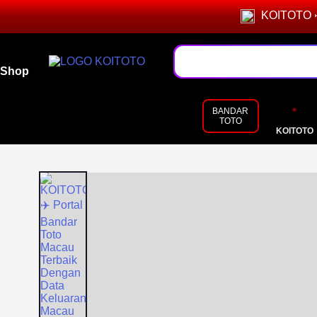
KOITOTO ✈️
Shop
BANDAR
TOTO
KOITOTO